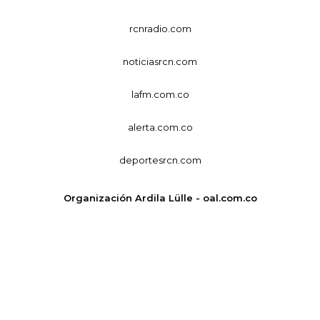
rcnradio.com
noticiasrcn.com
lafm.com.co
alerta.com.co
deportesrcn.com
Organización Ardila Lülle - oal.com.co