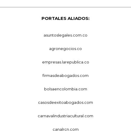
PORTALES ALIADOS:
asuntoslegales.com.co
agronegocios.co
empresas.larepublica.co
firmasdeabogados.com
bolsaencolombia.com
casosdeexitoabogados.com
carnavalindustriacultural.com
canalrcn.com