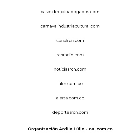
casosdeexitoabogados.com
carnavalindustriacultural.com
canalrcn.com
rcnradio.com
noticiasrcn.com
lafm.com.co
alerta.com.co
deportesrcn.com
Organización Ardila Lülle - oal.com.co