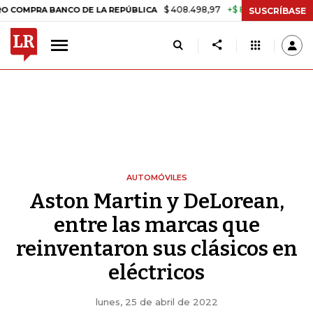
$ 408.498,97
+$ 8.753,81
+2,19%
BANCO DE LA REPÚBLICA
TASA D
SUSCRÍBASE
AUTOMÓVILES
Aston Martin y DeLorean,
entre las marcas que
reinventaron sus clásicos en
eléctricos
lunes, 25 de abril de 2022