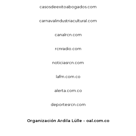
casosdeexitoabogados.com
carnavalindustriacultural.com
canalrcn.com
rcnradio.com
noticiasrcn.com
lafm.com.co
alerta.com.co
deportesrcn.com
Organización Ardila Lülle - oal.com.co