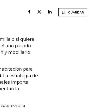
GUARDAR
ilia o si quiere
 del año pasado
n y mobiliario
habitación para
 La estrategia de
uales importa
mentan la
daptemos a la