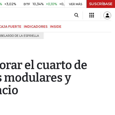
SUSCRÍBASE
2%
10,34%
+0,10%
+0,98%
$ 416,91
+$ 0,05
+0,01%
DTF
UVR
VER MÁS
CAJA FUERTE
INDICADORES
INSIDE
BELARDO DE LA ESPRIELLA
rar el cuarto de
s modulares y
acio