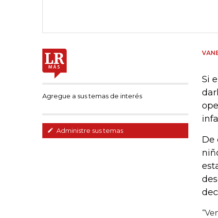
VANE
Si 
dar
Agregue a sus temas de interés
ope
inf
Administre sus temas
De 
niñ
est
des
dec
“Ve