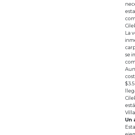
nece
est
comp
Cile
La v
inme
car
se 
comp
Aun
cos
$3.
lleg
Cile
está
Vill
Un 
Esta
ejem