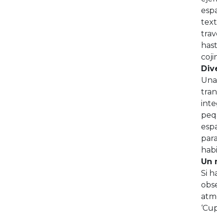
espa
text
trav
hast
coji
Div
Una 
tra
inte
pequ
espa
para
habi
Un 
Si h
obs
atmó
‘Cup