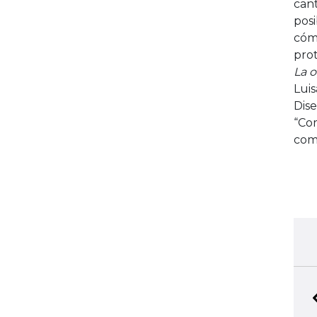
cant
posi
cóm
pro
La 
Lui
Dise
“Co
comp