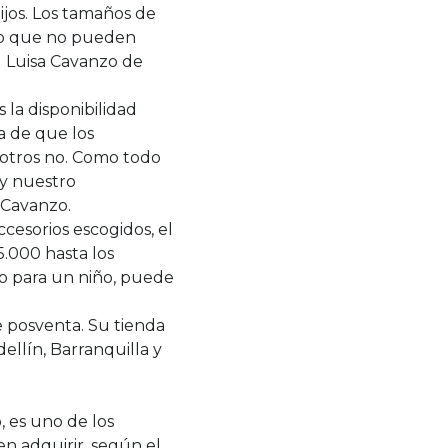
hijos. Los tamaños de
 lo que no pueden
l Luisa Cavanzo de
 la disponibilidad
a de que los
otros no. Como todo
 y nuestro
 Cavanzo.
esorios escogidos, el
.000 hasta los
o para un niño, puede
e posventa. Su tienda
ellín, Barranquilla y
, es uno de los
en adquirir, según el