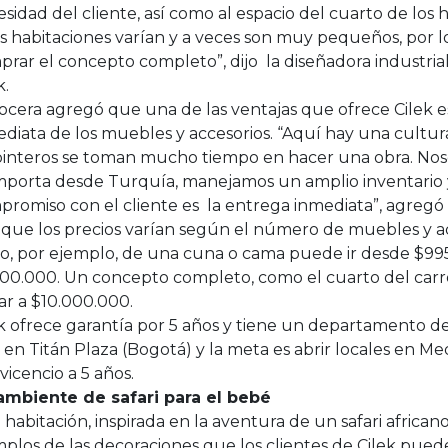
sidad del cliente, así como al espacio del cuarto de los 
as habitaciones varían y a veces son muy pequeños, por
rar el concepto completo”, dijo la diseñadora industria
k.
ocera agregó que una de las ventajas que ofrece Cilek es
diata de los muebles y accesorios. “Aquí hay una cultur
pinteros se toman mucho tiempo en hacer una obra. Nos
importa desde Turquía, manejamos un amplio inventario
romiso con el cliente es la entrega inmediata”, agregó
que los precios varían según el número de muebles y acc
to, por ejemplo, de una cuna o cama puede ir desde $995
500.000. Un concepto completo, como el cuarto del carr
ar a $10.000.000.
k ofrece garantía por 5 años y tiene un departamento d
 en Titán Plaza (Bogotá) y la meta es abrir locales en Med
avicencio a 5 años.
ambiente de safari para el bebé
 habitación, inspirada en la aventura de un safari africano
plos de las decoraciones que los clientes de Cilek pued