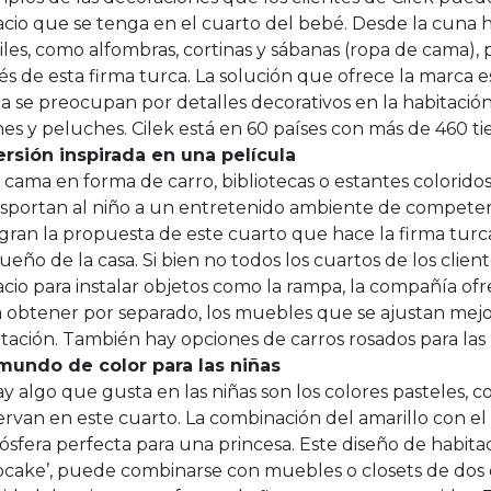
cio que se tenga en el cuarto del bebé. Desde la cuna h
iles, como alfombras, cortinas y sábanas (ropa de cama)
és de esta firma turca. La solución que ofrece la marca 
a se preocupan por detalles decorativos en la habitació
nes y peluches. Cilek está en 60 países con más de 460 t
ersión inspirada en una película
cama en forma de carro, bibliotecas o estantes coloridos
nsportan al niño a un entretenido ambiente de competenc
gran la propuesta de este cuarto que hace la firma turca
eño de la casa. Si bien no todos los cuartos de los clien
cio para instalar objetos como la rampa, la compañía ofr
 obtener por separado, los muebles que se ajustan mejo
tación. También hay opciones de carros rosados para las 
mundo de color para las niñas
ay algo que gusta en las niñas son los colores pasteles, 
ervan en este cuarto. La combinación del amarillo con e
sfera perfecta para una princesa. Este diseño de habita
cake’, puede combinarse con muebles o closets de dos o