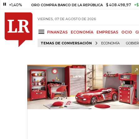
40%
$ 408.498,97
+$ 8.753,8
ORO COMPRA BANCO DE LA REPÚBLICA
VIERNES, 07 DE AGOSTO DE 2026
FINANZAS
ECONOMÍA
EMPRESAS
OCIO
G
TEMAS DE CONVERSACIÓN
ECONOMÍA
GOBIE