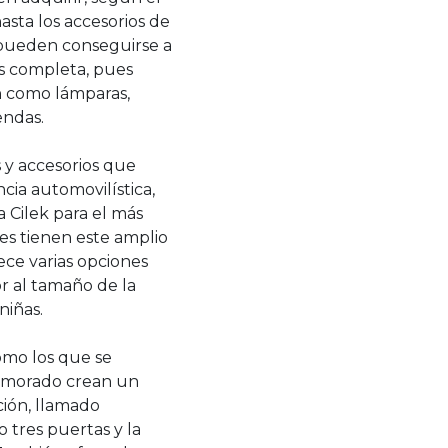
asta los accesorios de
, pueden conseguirse a
es completa, pues
n como lámparas,
iendas.
 y accesorios que
ia automovilística,
 Cilek para el más
tes tienen este amplio
ece varias opciones
r al tamaño de la
niñas.
como los que se
l morado crean un
ción, llamado
 tres puertas y la