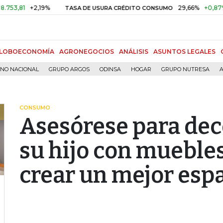
1
+2,19%
29,66%
+0,87%
+3,0
TASA DE USURA CRÉDITO CONSUMO
LOBOECONOMÍA
AGRONEGOCIOS
ANÁLISIS
ASUNTOS LEGALES
RNO NACIONAL
GRUPO ARGOS
ODINSA
HOGAR
GRUPO NUTRESA
A
CONSUMO
Asesórese para deco
su hijo con mueble
crear un mejor esp