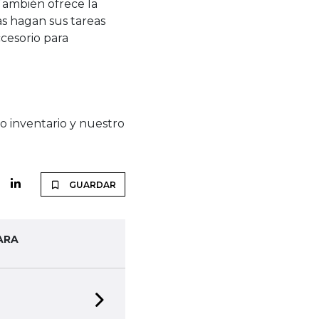
También ofrece la
as hagan sus tareas
cesorio para
 inventario y nuestro
GUARDAR
ARA
Next slide