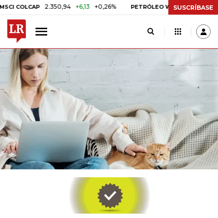
2.350,94
+6,13
+0,26%
US$ 78,01
US$ 2,
COLCAP
PETRÓLEO WTI
SUSCRÍBASE