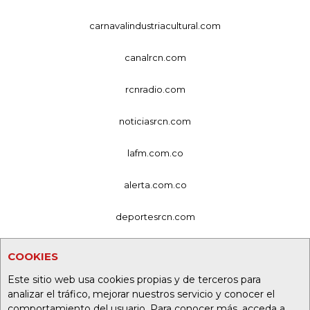
carnavalindustriacultural.com
canalrcn.com
rcnradio.com
noticiasrcn.com
lafm.com.co
alerta.com.co
deportesrcn.com
Organización Ardila Lülle - oal.com.co
COOKIES
Este sitio web usa cookies propias y de terceros para
analizar el tráfico, mejorar nuestros servicio y conocer el
comportamiento del usuario. Para conocer más, acceda a