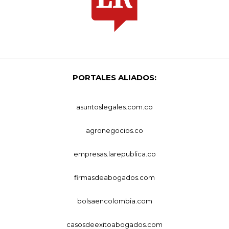
PORTALES ALIADOS:
asuntoslegales.com.co
agronegocios.co
empresas.larepublica.co
firmasdeabogados.com
bolsaencolombia.com
casosdeexitoabogados.com