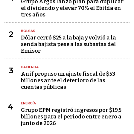
Grupo Argos lanzó plan para duplicar
el dividendo y elevar 70% el Ebitda en
tres años
BOLSAS
2
Dólar cerró $25 a la baja y volvió a la
senda bajista pese a las subastas del
Emisor
HACIENDA
3
Anif propuso un ajuste fiscal de $53
billones ante el deterioro de las
cuentas públicas
ENERGÍA
4
Grupo EPM registró ingresos por $19,5
billones para el periodo entre enero a
junio de 2026