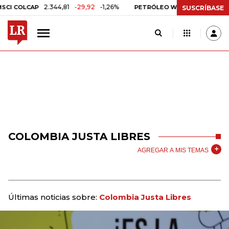
2.344,81
-29,92
-1,26%
US$ 75,09
-US$ 
 COLCAP
PETRÓLEO WTI
SUSCRÍBASE
COLOMBIA JUSTA LIBRES
AGREGAR A MIS TEMAS
Últimas noticias sobre:
Colombia Justa Libres