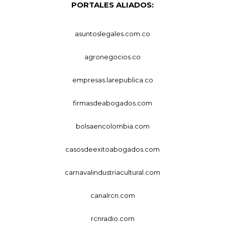
PORTALES ALIADOS:
asuntoslegales.com.co
agronegocios.co
empresas.larepublica.co
firmasdeabogados.com
bolsaencolombia.com
casosdeexitoabogados.com
carnavalindustriacultural.com
canalrcn.com
rcnradio.com