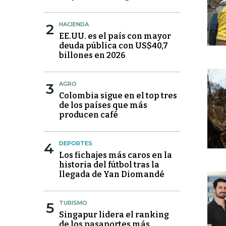
2
HACIENDA
EE.UU. es el país con mayor
deuda pública con US$40,7
billones en 2026
3
AGRO
Colombia sigue en el top tres
de los países que más
producen café
4
DEPORTES
Los fichajes más caros en la
historia del fútbol tras la
llegada de Yan Diomandé
5
TURISMO
Singapur lidera el ranking
de los pasaportes más