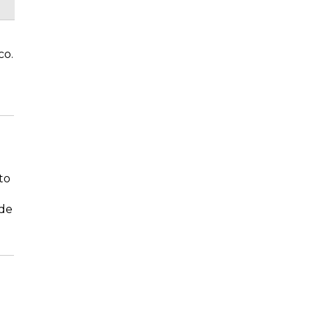
co.
to
 de