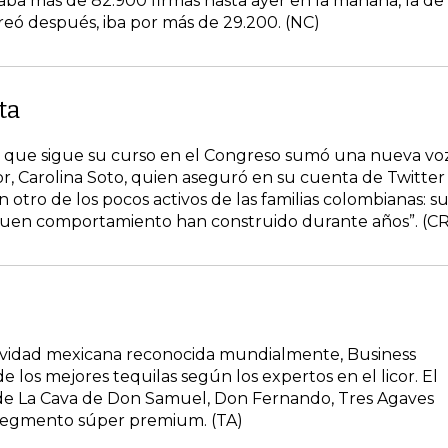
vaba más de 82.900 firmas hasta ayer en la mañana, la de
eó después, iba por más de 29.200. (NC)
ta
a que sigue su curso en el Congreso sumó una nueva vo
sor, Carolina Soto, quien aseguró en su cuenta de Twitter
 otro de los pocos activos de las familias colombianas: s
y buen comportamiento han construido durante años”. (CR
stividad mexicana reconocida mundialmente, Business
de los mejores tequilas según los expertos en el licor. El
 de La Cava de Don Samuel, Don Fernando, Tres Agaves
l segmento súper premium. (TA)