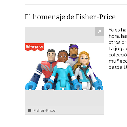
El homenaje de Fisher-Price
Ya es ha
hora, la
otros p
La jugue
colecci
muñecos
desde U
Fisher-Price