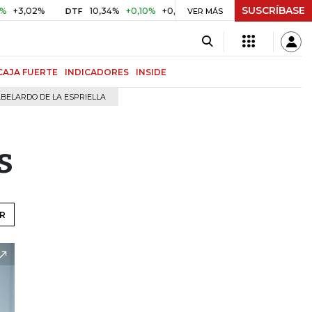
SUSCRÍBASE
%
10,34%
+0,10%
+0,98%
$ 417,01
+$ 0,05
+0,01%
DTF
UVR
VER MÁS
CAJA FUERTE
INDICADORES
INSIDE
BELARDO DE LA ESPRIELLA
s
R