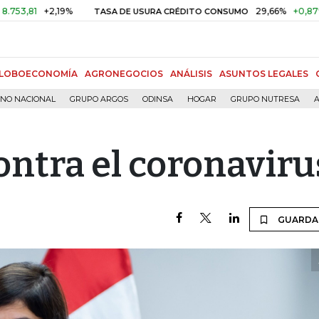
+2,19%
29,66%
+0,87%
+3,02
TASA DE USURA CRÉDITO CONSUMO
LOBOECONOMÍA
AGRONEGOCIOS
ANÁLISIS
ASUNTOS LEGALES
RNO NACIONAL
GRUPO ARGOS
ODINSA
HOGAR
GRUPO NUTRESA
A
ontra el coronaviru
GUARDA