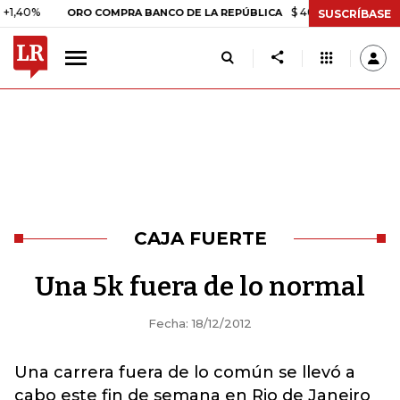
0%
$ 408.498,97
+$ 8.753,81
ORO COMPRA BANCO DE LA REPÚBLICA
SUSCRÍBASE
CAJA FUERTE
Una 5k fuera de lo normal
Fecha: 18/12/2012
Una carrera fuera de lo común se llevó a
cabo este fin de semana en Rio de Janeiro