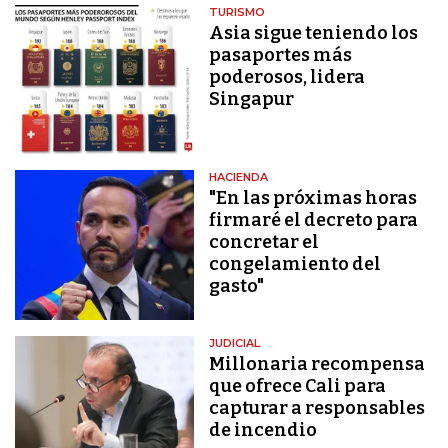
TURISMO
Asia sigue teniendo los
pasaportes más
poderosos, lidera
Singapur
HACIENDA
"En las próximas horas
firmaré el decreto para
concretar el
congelamiento del
gasto"
JUDICIAL
Millonaria recompensa
que ofrece Cali para
capturar a responsables
de incendio