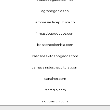
agronegocios.co
empresas.larepublica.co
firmasdeabogados.com
bolsaencolombia.com
casosdeexitoabogados.com
carnavalindustriacultural.com
canalrcn.com
rcnradio.com
noticiasrcn.com