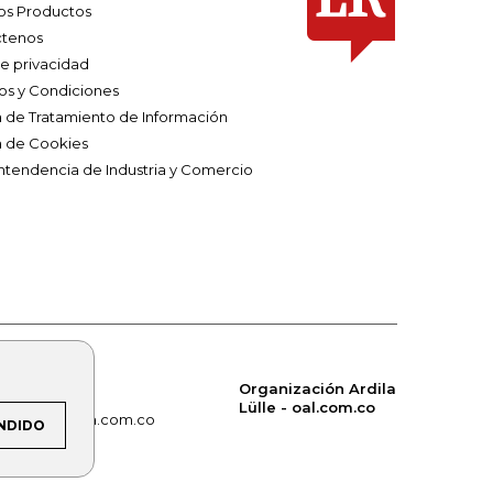
os Productos
tenos
de privacidad
os y Condiciones
ca de Tratamiento de Información
a de Cookies
ntendencia de Industria y Comercio
Organización Ardila
Lülle - oal.com.co
om.co
alerta.com.co
NDIDO