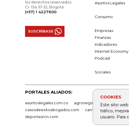
los derechos reservados.
Asuntos Legales
Cr. 13a 37-32, Bogotá
(+57) 1 4227600
Consumo
Empresas
SUSCRÍBASE
Finanzas
Indicadores
Internet Economy
Podcast
Sociales
PORTALES ALIADOS:
COOKIES
asuntoslegales.com.co
agronegocios.co
empresas
Este sitio web
casosdeexitoabogados.com
carnavalindustriacultur
tráfico, mejor
deportesrcn.com
usuario. Para