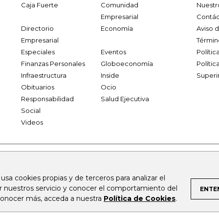
Caja Fuerte
Comunidad
Nuestr
Empresarial
Contác
Directorio
Economía
Aviso 
Empresarial
Términ
Especiales
Eventos
Políti
Finanzas Personales
Globoeconomía
Polític
Infraestructura
Inside
Superi
Obituarios
Ocio
Responsabilidad
Salud Ejecutiva
Social
Videos
.larepublica.co
firmasdeabogados.com
bolsaencolombia.com
 usa cookies propias y de terceros para analizar el
al.com
canalrcn.com
rcnradio.com
noticiasrcn.com
lafm.c
ar nuestros servicio y conocer el comportamiento del
ENTE
 conocer más, acceda a nuestra
Política de Cookies
.