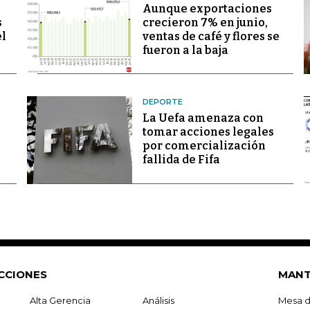
Aunque exportaciones
s
crecieron 7% en junio,
el
ventas de café y flores se
fueron a la baja
DEPORTE
La Uefa amenaza con
tomar acciones legales
por comercialización
fallida de Fifa
CCIONES
MANT
Alta Gerencia
Análisis
Mesa d