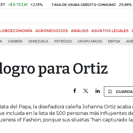
+$ 8.753,81
+2,19%
29,66%
+0
TASA DE USURA CRÉDITO CONSUMO
LOBOECONOMÍA
AGRONEGOCIOS
ANÁLISIS
ASUNTOS LEGALES
ÍA
CARBÓN
VENEZUELA
PETRÓLEO
GRUPO ARGOS
EBITDA
AMÉ
logro para Ortiz
GUARDA
isita del Papa, la diseñadora caleña Johanna Ortiz acaba
e incluida en la lista de 500 personas más influyentes d
usiness of Fashion, porque sus siluetas “han capturado la