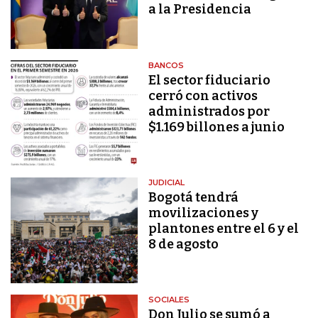
a la Presidencia
BANCOS
El sector fiduciario
cerró con activos
administrados por
$1.169 billones a junio
JUDICIAL
Bogotá tendrá
movilizaciones y
plantones entre el 6 y el
8 de agosto
SOCIALES
Don Julio se sumó a