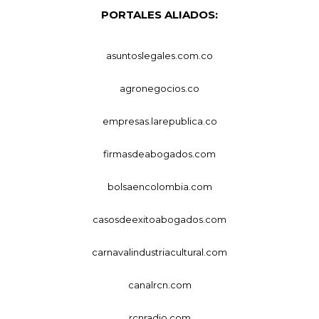
PORTALES ALIADOS:
asuntoslegales.com.co
agronegocios.co
empresas.larepublica.co
firmasdeabogados.com
bolsaencolombia.com
casosdeexitoabogados.com
carnavalindustriacultural.com
canalrcn.com
rcnradio.com