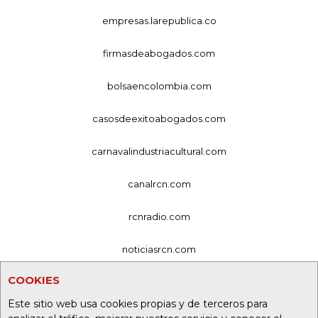
empresas.larepublica.co
firmasdeabogados.com
bolsaencolombia.com
casosdeexitoabogados.com
carnavalindustriacultural.com
canalrcn.com
rcnradio.com
noticiasrcn.com
COOKIES
lafm.com.co
Este sitio web usa cookies propias y de terceros para
alerta.com.co