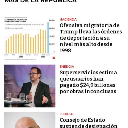
MÁS DE LA REPÚBLICA
HACIENDA
Ofensiva migratoria de
Trump lleva las órdenes
de deportación a su
nivel más alto desde
1998
ENERGÍA
Superservicios estima
que usuarios han
pagado $24,9 billones
por obras inconclusas
JUDICIAL
Consejo de Estado
suspende designación