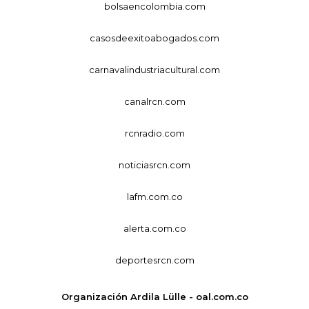
bolsaencolombia.com
casosdeexitoabogados.com
carnavalindustriacultural.com
canalrcn.com
rcnradio.com
noticiasrcn.com
lafm.com.co
alerta.com.co
deportesrcn.com
Organización Ardila Lülle - oal.com.co