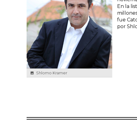
En la li
millone
fue Cato
por Shl
Shlomo Kramer