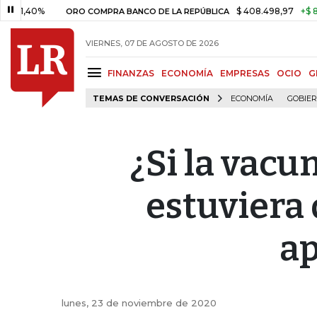
%
$ 408.498,97
+$ 8.753,81
+
ORO COMPRA BANCO DE LA REPÚBLICA
VIERNES, 07 DE AGOSTO DE 2026
FINANZAS
ECONOMÍA
EMPRESAS
OCIO
G
TEMAS DE CONVERSACIÓN
ECONOMÍA
GOBIE
¿Si la vacu
estuviera 
ap
lunes, 23 de noviembre de 2020