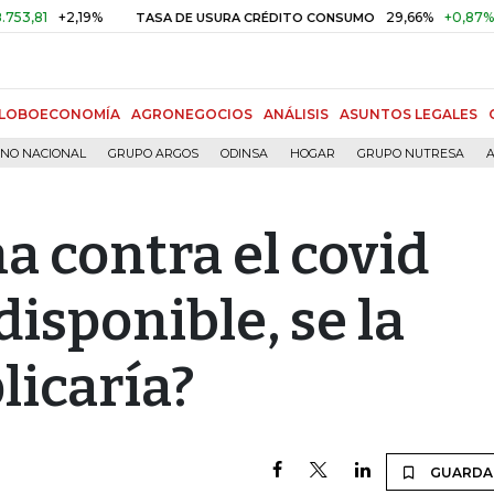
2,19%
29,66%
+0,87%
+3,02%
TASA DE USURA CRÉDITO CONSUMO
LOBOECONOMÍA
AGRONEGOCIOS
ANÁLISIS
ASUNTOS LEGALES
RNO NACIONAL
GRUPO ARGOS
ODINSA
HOGAR
GRUPO NUTRESA
A
na contra el covid
disponible, se la
licaría?
GUARDA