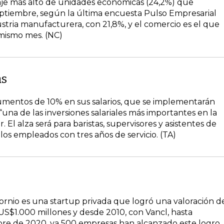
taje más alto de unidades económicas (24,2%) que
ptiembre, según la última encuesta Pulso Empresarial
stria manufacturera, con 21,8%, y el comercio es el que
 mismo mes. (NC)
as
umentos de 10% en sus salarios, que se implementarán
“una de las inversiones salariales más importantes en la
. El alza será para baristas, supervisores y asistentes de
os empleados con tres años de servicio. (TA)
ornio es una startup privada que logró una valoración d
US$1.000 millones y desde 2010, con Vancl, hasta
re de 2020, ya 500 empresas han alcanzado este logro.