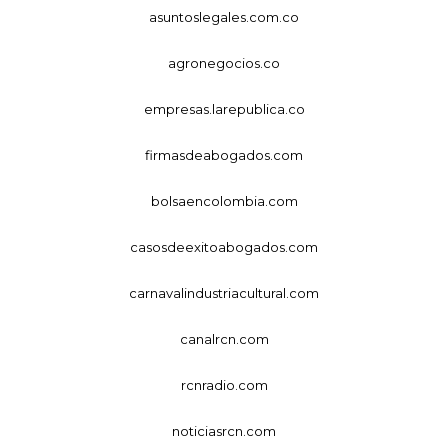
asuntoslegales.com.co
agronegocios.co
empresas.larepublica.co
firmasdeabogados.com
bolsaencolombia.com
casosdeexitoabogados.com
carnavalindustriacultural.com
canalrcn.com
rcnradio.com
noticiasrcn.com