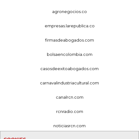
agronegocios.co
empresas.larepublica.co
firmasdeabogados.com
bolsaencolombia.com
casosdeexitoabogados.com
carnavalindustriacultural.com
canalrcn.com
rcnradio.com
noticiasrcn.com