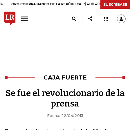
$ 408.498,97
+$ 8.753,81
+2,1
ORO COMPRA BANCO DE LA REPÚBLICA
SUSCRÍBASE
CAJA FUERTE
Se fue el revolucionario de la
prensa
Fecha: 22/04/2013