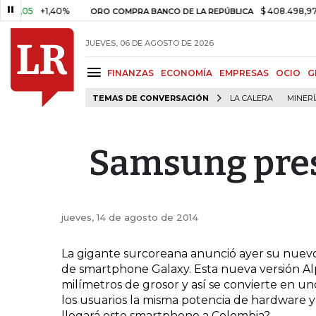
,05
+1,40%
$ 408.498,97
+$ 
ORO COMPRA BANCO DE LA REPÚBLICA
JUEVES, 06 DE AGOSTO DE 2026
FINANZAS
ECONOMÍA
EMPRESAS
OCIO
G
TEMAS DE CONVERSACIÓN
LA CALERA
MINER
Samsung pres
jueves, 14 de agosto de 2014
La gigante surcoreana anunció ayer su nuevo 
de smartphone Galaxy. Esta nueva versión A
milímetros de grosor y así se convierte en un
los usuarios la misma potencia de hardware 
llegará este smartphone a Colombia?.