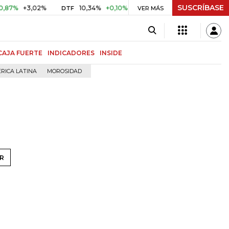
SUSCRÍBASE
%
+3,02%
10,34%
+0,10%
+0,98%
$ 416,86
+$ 0,05
DTF
VER MÁS
UVR
CAJA FUERTE
INDICADORES
INSIDE
RICA LATINA
MOROSIDAD
R