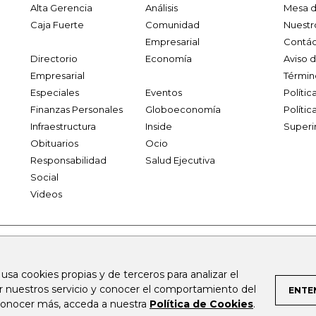
Alta Gerencia
Análisis
Mesa d
Caja Fuerte
Comunidad
Nuestr
Empresarial
Contác
Directorio
Economía
Aviso 
Empresarial
Términ
Especiales
Eventos
Políti
Finanzas Personales
Globoeconomía
Polític
Infraestructura
Inside
Superi
Obituarios
Ocio
Responsabilidad
Salud Ejecutiva
Social
Videos
.larepublica.co
firmasdeabogados.com
bolsaencolombia.com
 usa cookies propias y de terceros para analizar el
al.com
canalrcn.com
rcnradio.com
noticiasrcn.com
lafm.c
ar nuestros servicio y conocer el comportamiento del
ENTE
 conocer más, acceda a nuestra
Política de Cookies
.