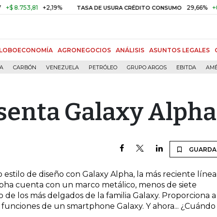
8.753,81
+2,19%
29,66%
+0,87
TASA DE USURA CRÉDITO CONSUMO
LOBOECONOMÍA
AGRONEGOCIOS
ANÁLISIS
ASUNTOS LEGALES
ÍA
CARBÓN
VENEZUELA
PETRÓLEO
GRUPO ARGOS
EBITDA
AMÉ
enta Galaxy Alpha
GUARDA
estilo de diseño con Galaxy Alpha, la más reciente línea
lpha cuenta con un marco metálico, menos de siete
o de los más delgados de la familia Galaxy. Proporciona a
y funciones de un smartphone Galaxy. Y ahora... ¿Cuándo