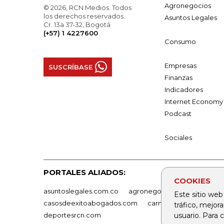
Agronegocios
© 2026, RCN Medios. Todos
los derechos reservados.
Asuntos Legales
Cr. 13a 37-32, Bogotá
(+57) 1 4227600
Consumo
Empresas
SUSCRÍBASE
Finanzas
Indicadores
Internet Economy
Podcast
Sociales
PORTALES ALIADOS:
COOKIES
asuntoslegales.com.co
agronegocios.co
empresas
Este sitio web
casosdeexitoabogados.com
carnavalindustriacultur
tráfico, mejor
usuario. Para
deportesrcn.com