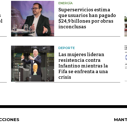
ENERGÍA
Superservicios estima
s
que usuarios han pagado
el
$24,9 billones por obras
inconclusas
DEPORTE
Las mujeres lideran
resistencia contra
Infantino mientras la
Fifa se enfrenta a una
crisis
CCIONES
MANT