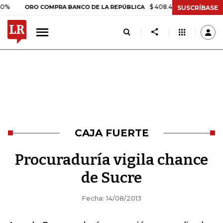
$ 408.498,97
+$ 8.753,81
+2,
ORO COMPRA BANCO DE LA REPÚBLICA
SUSCRÍBASE
CAJA FUERTE
Procuraduría vigila chance
de Sucre
Fecha: 14/08/2013