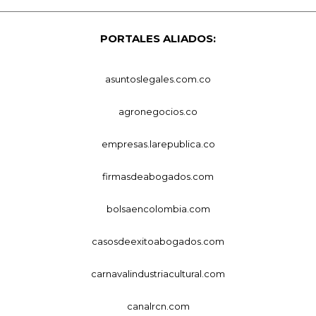
PORTALES ALIADOS:
asuntoslegales.com.co
agronegocios.co
empresas.larepublica.co
firmasdeabogados.com
bolsaencolombia.com
casosdeexitoabogados.com
carnavalindustriacultural.com
canalrcn.com