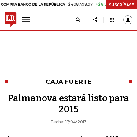
$ 408.498,97
+$ 8.753,81
+2,19%
A BANCO DE LA REPÚBLICA
TAS
SUSCRÍBASE
CAJA FUERTE
Palmanova estará listo para
2015
Fecha: 17/04/2013