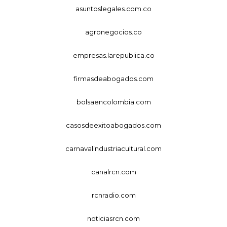
asuntoslegales.com.co
agronegocios.co
empresas.larepublica.co
firmasdeabogados.com
bolsaencolombia.com
casosdeexitoabogados.com
carnavalindustriacultural.com
canalrcn.com
rcnradio.com
noticiasrcn.com