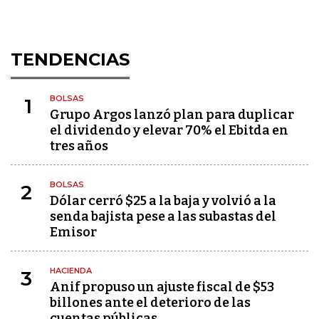
TENDENCIAS
BOLSAS
1
Grupo Argos lanzó plan para duplicar
el dividendo y elevar 70% el Ebitda en
tres años
BOLSAS
2
Dólar cerró $25 a la baja y volvió a la
senda bajista pese a las subastas del
Emisor
HACIENDA
3
Anif propuso un ajuste fiscal de $53
billones ante el deterioro de las
cuentas públicas