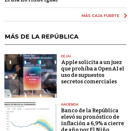
MÁS CAJA FUERTE
MÁS DE LA REPÚBLICA
EE.UU.
Apple solicita a un juez
que prohíba a OpenAI el
uso de supuestos
secretos comerciales
HACIENDA
Banco de la República
elevó su pronóstico de
inflación a 6,9% a cierre
de año por El Niño