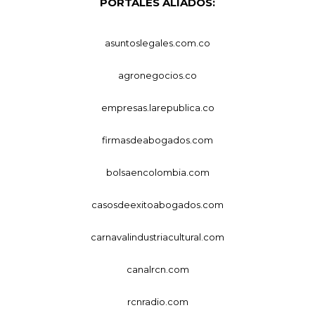
PORTALES ALIADOS:
asuntoslegales.com.co
agronegocios.co
empresas.larepublica.co
firmasdeabogados.com
bolsaencolombia.com
casosdeexitoabogados.com
carnavalindustriacultural.com
canalrcn.com
rcnradio.com