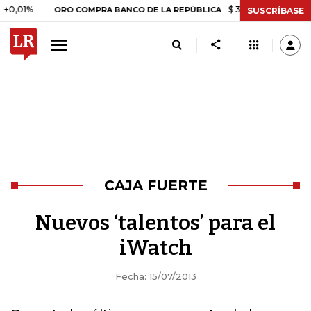
1%
$ 399.745,16
+$ 2.295,71
ORO COMPRA BANCO DE LA REPÚBLICA
SUSCRÍBASE
CAJA FUERTE
Nuevos ‘talentos’ para el
iWatch
Fecha: 15/07/2013