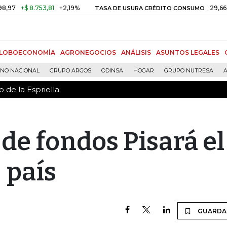
 de la Espriella
+$ 8.753,81
+2,19%
29,66%
+
TASA DE USURA CRÉDITO CONSUMO
LOBOECONOMÍA
AGRONEGOCIOS
ANÁLISIS
ASUNTOS LEGALES
RNO NACIONAL
GRUPO ARGOS
ODINSA
HOGAR
GRUPO NUTRESA
A
 de la Espriella
de fondos Pisará el
país
GUARDA