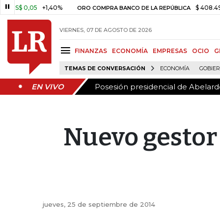
Posesión presidencial de Abelardo
EN VIVO
S$ 0,05
+1,40%
$ 408.498,97
ORO COMPRA BANCO DE LA REPÚBLICA
VIERNES, 07 DE AGOSTO DE 2026
FINANZAS
ECONOMÍA
EMPRESAS
OCIO
G
TEMAS DE CONVERSACIÓN
ECONOMÍA
GOBIE
Posesión presidencial de Abelardo
EN VIVO
Nuevo gestor 
jueves, 25 de septiembre de 2014