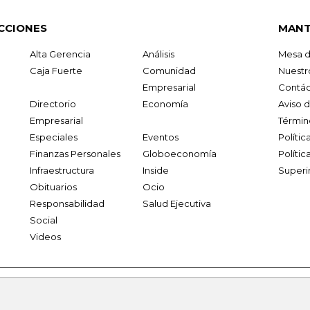
CCIONES
MANT
Alta Gerencia
Análisis
Mesa d
Caja Fuerte
Comunidad
Nuestr
Empresarial
Contác
Directorio
Economía
Aviso 
Empresarial
Términ
Especiales
Eventos
Políti
Finanzas Personales
Globoeconomía
Polític
Infraestructura
Inside
Superi
Obituarios
Ocio
Responsabilidad
Salud Ejecutiva
Social
Videos