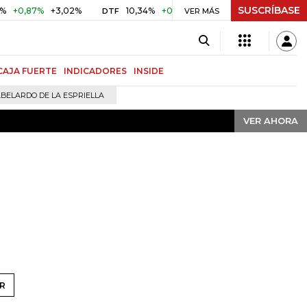
SUSCRÍBASE
VER AHORA
0,87%
+3,02%
10,34%
+0,10%
+0,98%
$ 416,91
+$ 0
DTF
VER MÁS
UVR
CAJA FUERTE
INDICADORES
INSIDE
BELARDO DE LA ESPRIELLA
VER AHORA
R