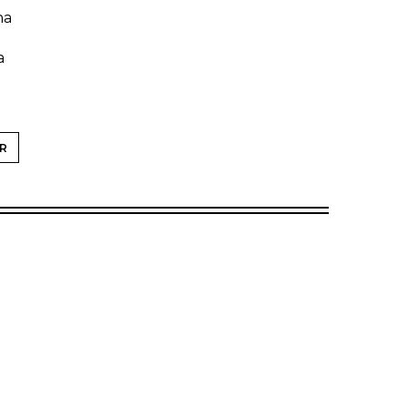
ha
a
R