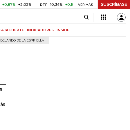
SUSCRÍBASE
87%
+3,02%
10,34%
+0,10%
+0,98%
$ 416,91
+$ 0,0
DTF
VER MÁS
UVR
CAJA FUERTE
INDICADORES
INSIDE
BELARDO DE LA ESPRIELLA
R
más