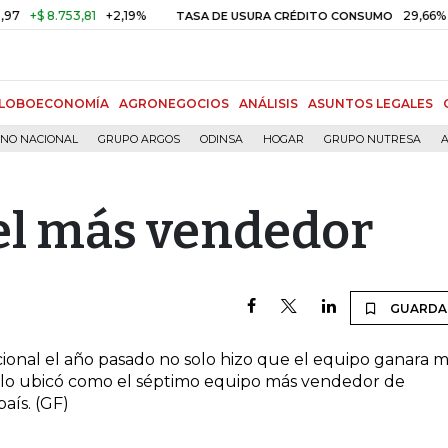
+$ 8.753,81
+2,19%
29,66%
+0,
TASA DE USURA CRÉDITO CONSUMO
LOBOECONOMÍA
AGRONEGOCIOS
ANÁLISIS
ASUNTOS LEGALES
RNO NACIONAL
GRUPO ARGOS
ODINSA
HOGAR
GRUPO NUTRESA
A
el más vendedor
GUARDA
acional el año pasado no solo hizo que el equipo ganara 
ue lo ubicó como el séptimo equipo más vendedor de
aís. (GF)