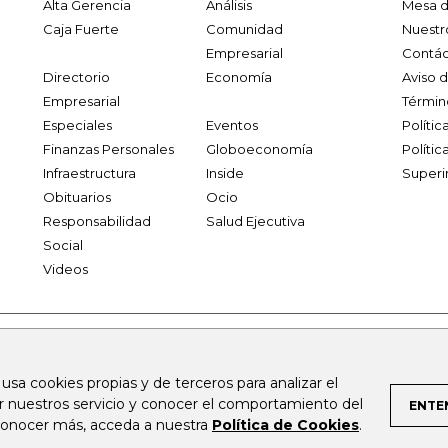
Alta Gerencia
Análisis
Mesa d
Caja Fuerte
Comunidad
Nuestr
Empresarial
Contác
Directorio
Economía
Aviso 
Empresarial
Términ
Especiales
Eventos
Políti
Finanzas Personales
Globoeconomía
Polític
Infraestructura
Inside
Superi
Obituarios
Ocio
Responsabilidad
Salud Ejecutiva
Social
Videos
.larepublica.co
firmasdeabogados.com
bolsaencolombia.com
 usa cookies propias y de terceros para analizar el
al.com
canalrcn.com
rcnradio.com
noticiasrcn.com
lafm.c
ar nuestros servicio y conocer el comportamiento del
ENTE
 conocer más, acceda a nuestra
Política de Cookies
.