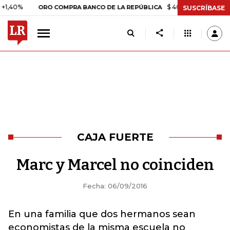
%
$ 408.498,97
+$ 8.753,81
ORO COMPRA BANCO DE LA REPÚBLICA
SUSCRÍBASE
CAJA FUERTE
Marc y Marcel no coinciden
Fecha: 06/09/2016
En una familia que dos hermanos sean
economistas de la misma escuela no