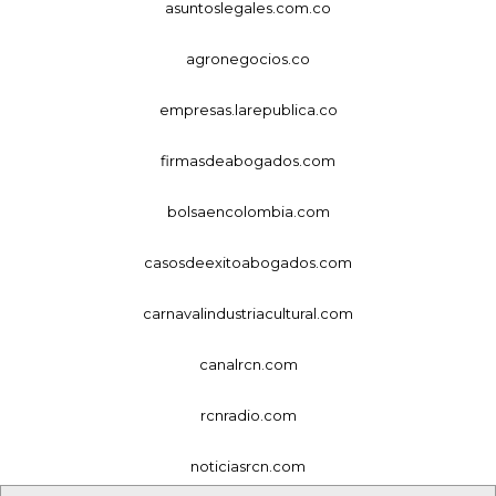
asuntoslegales.com.co
agronegocios.co
empresas.larepublica.co
firmasdeabogados.com
bolsaencolombia.com
casosdeexitoabogados.com
carnavalindustriacultural.com
canalrcn.com
rcnradio.com
noticiasrcn.com