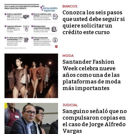
BANCOS
Conozca los seis pasos
que usted debe seguir si
quiere solicitar un
crédito este curso
MODA
Santander Fashion
Week celebra nueve
años como una de las
plataformas de moda
más importantes
JUDICIAL
Sanguino señaló que no
compulsaron copias en
el caso de Jorge Alfredo
Vargas