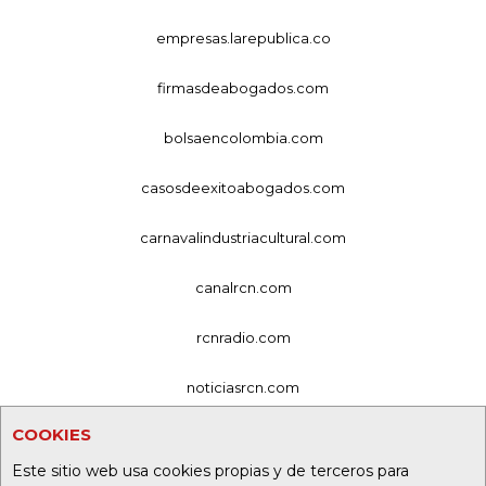
empresas.larepublica.co
firmasdeabogados.com
bolsaencolombia.com
casosdeexitoabogados.com
carnavalindustriacultural.com
canalrcn.com
rcnradio.com
noticiasrcn.com
COOKIES
lafm.com.co
Este sitio web usa cookies propias y de terceros para