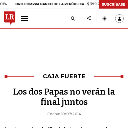
$ 399.745,16
+$ 2.295,71
+0,
ORO COMPRA BANCO DE LA REPÚBLICA
SUSCRÍBASE
CAJA FUERTE
Los dos Papas no verán la
final juntos
Fecha: 10/07/2014