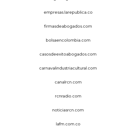
empresas.larepublica.co
firmasdeabogados.com
bolsaencolombia.com
casosdeexitoabogados.com
carnavalindustriacultural.com
canalrcn.com
rcnradio.com
noticiasrcn.com
lafm.com.co