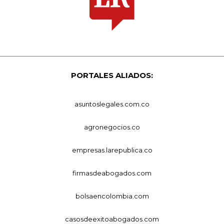
PORTALES ALIADOS:
asuntoslegales.com.co
agronegocios.co
empresas.larepublica.co
firmasdeabogados.com
bolsaencolombia.com
casosdeexitoabogados.com