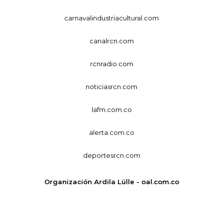
carnavalindustriacultural.com
canalrcn.com
rcnradio.com
noticiasrcn.com
lafm.com.co
alerta.com.co
deportesrcn.com
Organización Ardila Lülle - oal.com.co