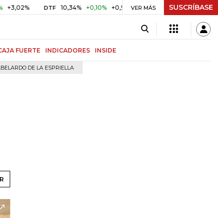
SUSCRÍBASE
%
10,34%
+0,10%
+0,98%
$ 416,96
+$ 0,05
+0,01%
DTF
UVR
VER MÁS
CAJA FUERTE
INDICADORES
INSIDE
BELARDO DE LA ESPRIELLA
R