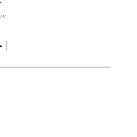
o
 de
R