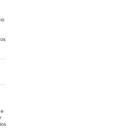
io
los
de
r
ios