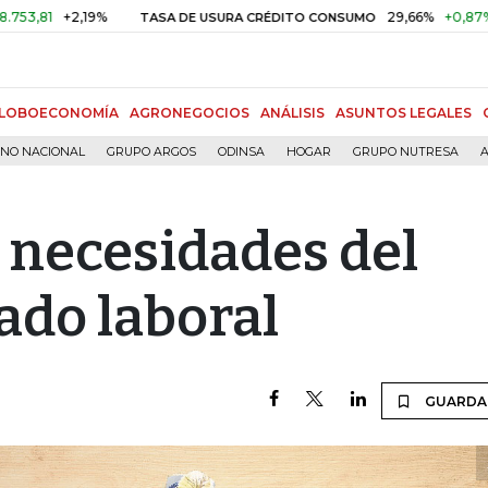
+2,19%
29,66%
+0,87%
+3,02
TASA DE USURA CRÉDITO CONSUMO
LOBOECONOMÍA
AGRONEGOCIOS
ANÁLISIS
ASUNTOS LEGALES
RNO NACIONAL
GRUPO ARGOS
ODINSA
HOGAR
GRUPO NUTRESA
A
 necesidades del
do laboral
GUARDA