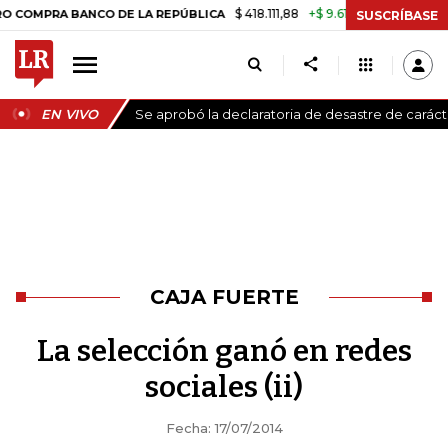
$ 418.111,88
+$ 9.612,91
+2,35%
PRA BANCO DE LA REPÚBLICA
TASA
SUSCRÍBASE
EN VIVO
Se aprobó la declaratoria de desastre de carác
CAJA FUERTE
La selección ganó en redes
sociales (ii)
Fecha: 17/07/2014