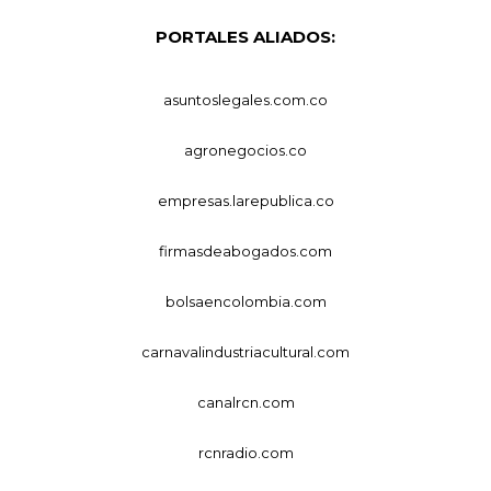
PORTALES ALIADOS:
asuntoslegales.com.co
agronegocios.co
empresas.larepublica.co
firmasdeabogados.com
bolsaencolombia.com
carnavalindustriacultural.com
canalrcn.com
rcnradio.com