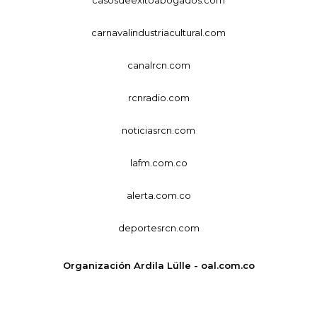
carnavalindustriacultural.com
canalrcn.com
rcnradio.com
noticiasrcn.com
lafm.com.co
alerta.com.co
deportesrcn.com
Organización Ardila Lülle - oal.com.co