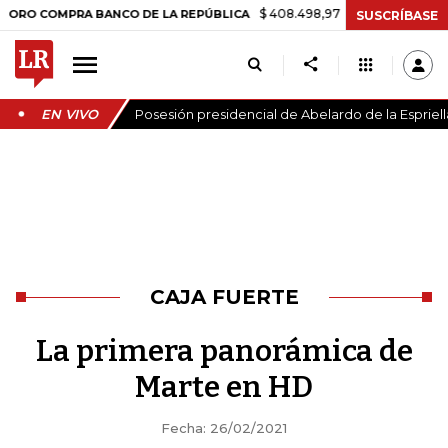
$ 408.498,97
+$ 8.753,81
+2,19%
PRA BANCO DE LA REPÚBLICA
T
SUSCRÍBASE
EN VIVO
Posesión presidencial de Abelardo de la Espriell
CAJA FUERTE
La primera panorámica de
Marte en HD
Fecha: 26/02/2021