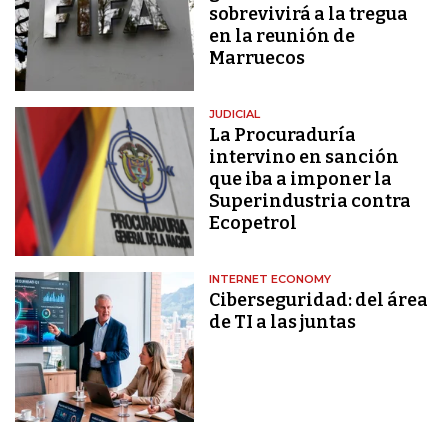
sobrevivirá a la tregua
en la reunión de
Marruecos
JUDICIAL
La Procuraduría
intervino en sanción
que iba a imponer la
Superindustria contra
Ecopetrol
INTERNET ECONOMY
Ciberseguridad: del área
de TI a las juntas