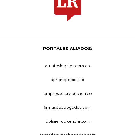
PORTALES ALIADOS:
asuntoslegales.com.co
agronegocios.co
empresas.larepublica.co
firmasdeabogados.com
bolsaencolombia.com
casosdeexitoabogados.com