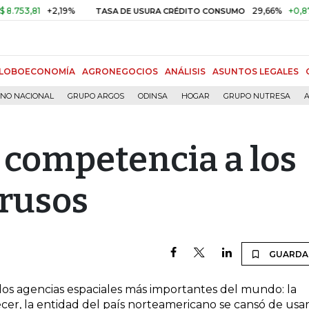
53,81
+2,19%
29,66%
+0,87%
TASA DE USURA CRÉDITO CONSUMO
LOBOECONOMÍA
AGRONEGOCIOS
ANÁLISIS
ASUNTOS LEGALES
RNO NACIONAL
GRUPO ARGOS
ODINSA
HOGAR
GRUPO NUTRESA
A
 competencia a los
rusos
GUARDA
dos agencias espaciales más importantes del mundo: la
ecer, la entidad del país norteamericano se cansó de usa