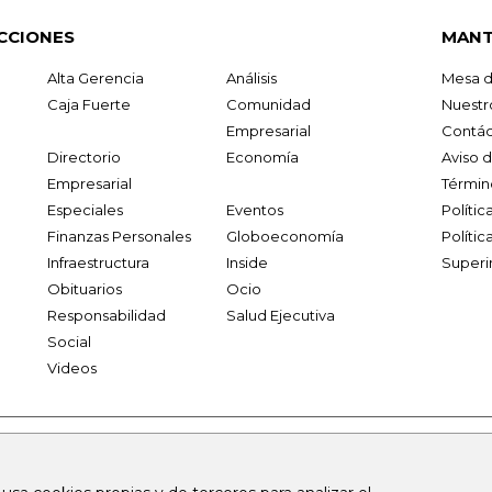
CCIONES
MANT
Alta Gerencia
Análisis
Mesa d
Caja Fuerte
Comunidad
Nuestr
Empresarial
Contác
Directorio
Economía
Aviso 
Empresarial
Términ
Especiales
Eventos
Políti
Finanzas Personales
Globoeconomía
Polític
Infraestructura
Inside
Superi
Obituarios
Ocio
Responsabilidad
Salud Ejecutiva
Social
Videos
.larepublica.co
firmasdeabogados.com
bolsaencolombia.com