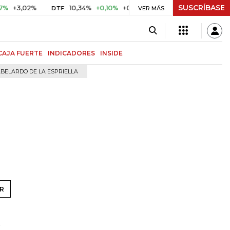
SUSCRÍBASE
+3,02%
10,34%
+0,10%
+0,98%
$ 416,96
+$ 0,05
+0
DTF
VER MÁS
UVR
CAJA FUERTE
INDICADORES
INSIDE
BELARDO DE LA ESPRIELLA
R
r