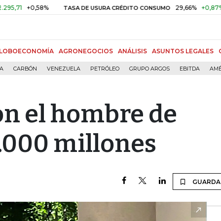
,58%
29,66%
+0,87%
+3,02%
TASA DE USURA CRÉDITO CONSUMO
LOBOECONOMÍA
AGRONEGOCIOS
ANÁLISIS
ASUNTOS LEGALES
ÍA
CARBÓN
VENEZUELA
PETRÓLEO
GRUPO ARGOS
EBITDA
AMÉ
on el hombre de
000 millones
GUARDA