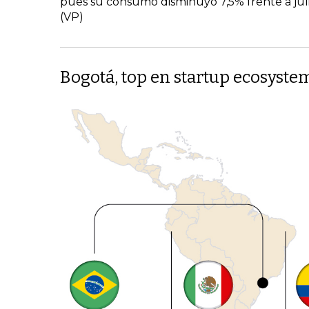
pues su consumo disminuyó 7,5% frente a juli
(VP)
Bogotá, top en startup ecosyste