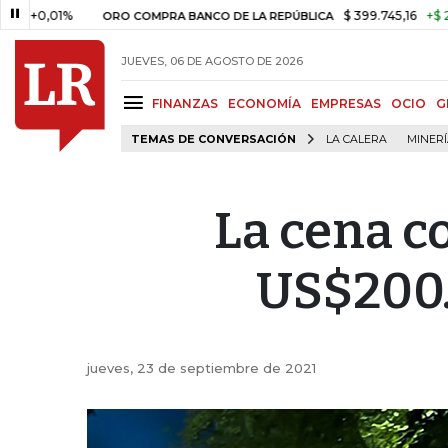
%
$ 399.745,16
+$ 2.295,71
+0
ORO COMPRA BANCO DE LA REPÚBLICA
JUEVES, 06 DE AGOSTO DE 2026
FINANZAS
ECONOMÍA
EMPRESAS
OCIO
G
TEMAS DE CONVERSACIÓN
LA CALERA
MINER
La cena c
US$200.
jueves, 23 de septiembre de 2021