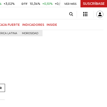
SUSCRÍBASE
10,34%
+0,10%
+0,98%
$ 416,86
+$ 0,05
+0,01%
DTF
UVR
VER MÁS
CAJA FUERTE
INDICADORES
INSIDE
RICA LATINA
MOROSIDAD
R