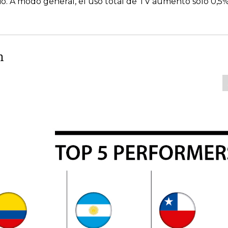
o. A modo general, el uso total de TV aumentó solo 0,5%
m