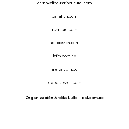
carnavalindustriacultural.com
canalrcn.com
rcnradio.com
noticiasrcn.com
lafm.com.co
alerta.com.co
deportesrcn.com
Organización Ardila Lülle - oal.com.co