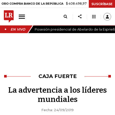
$ 408.498,97
+$ 8.753,81
+2,19%
MPRA BANCO DE LA REPÚBLICA
T
SUSCRÍBASE
EN VIVO
Posesión presidencial de Abelardo de la Espriell
CAJA FUERTE
La advertencia a los líderes
mundiales
Fecha: 24/09/2019