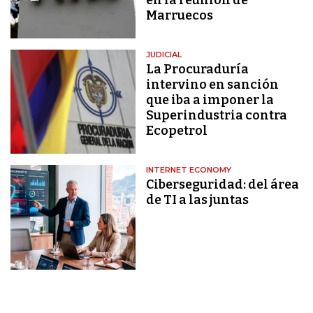
Marruecos
JUDICIAL
La Procuraduría
intervino en sanción
que iba a imponer la
Superindustria contra
Ecopetrol
INTERNET ECONOMY
Ciberseguridad: del área
de TI a las juntas