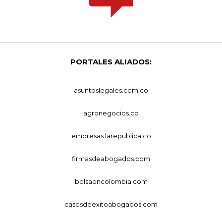
PORTALES ALIADOS:
asuntoslegales.com.co
agronegocios.co
empresas.larepublica.co
firmasdeabogados.com
bolsaencolombia.com
casosdeexitoabogados.com