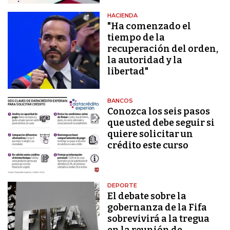
HACIENDA
"Ha comenzado el
tiempo de la
recuperación del orden,
la autoridad y la
libertad"
BANCOS
Conozca los seis pasos
que usted debe seguir si
quiere solicitar un
crédito este curso
DEPORTE
El debate sobre la
gobernanza de la Fifa
sobrevivirá a la tregua
en la reunión de