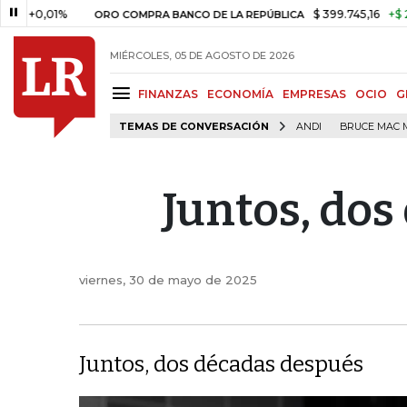
01%
$ 399.745,16
+$ 2.295,71
ORO COMPRA BANCO DE LA REPÚBLICA
MIÉRCOLES, 05 DE AGOSTO DE 2026
FINANZAS
ECONOMÍA
EMPRESAS
OCIO
G
TEMAS DE CONVERSACIÓN
ANDI
BRUCE MAC 
Juntos, do
viernes, 30 de mayo de 2025
Juntos, dos décadas después