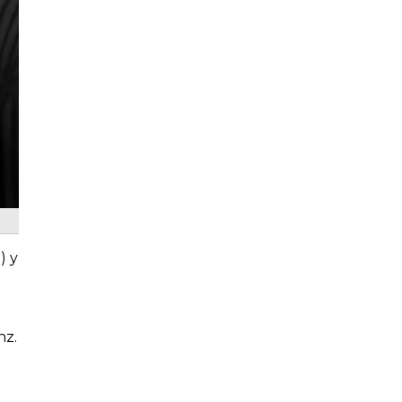
) y
nz.