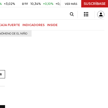
SUSCRÍBASE
%
10,34%
+0,10%
+0,98%
$ 416,86
+$ 0,05
+0,01%
DTF
UVR
VER MÁS
CAJA FUERTE
INDICADORES
INSIDE
NÓMENO DE EL NIÑO
R