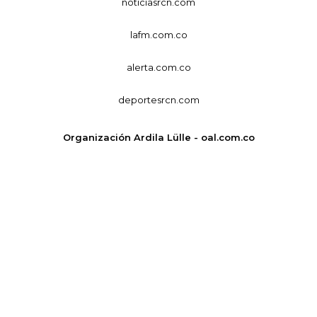
noticiasrcn.com
lafm.com.co
alerta.com.co
deportesrcn.com
Organización Ardila Lülle - oal.com.co