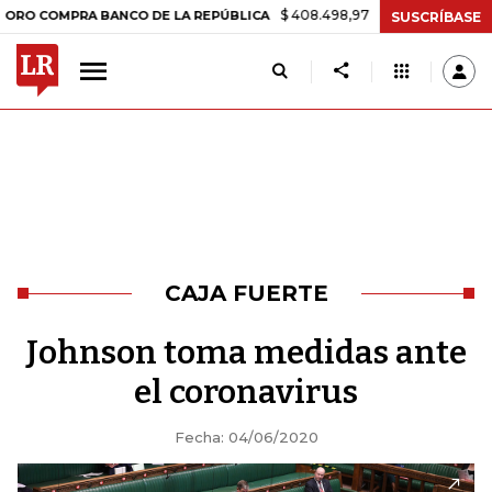
$ 408.498,97
+$ 8.753,81
+2,19%
PRA BANCO DE LA REPÚBLICA
T
SUSCRÍBASE
CAJA FUERTE
Johnson toma medidas ante
el coronavirus
Fecha: 04/06/2020