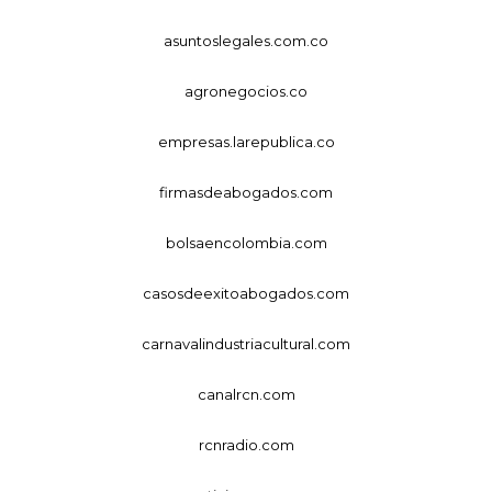
asuntoslegales.com.co
agronegocios.co
empresas.larepublica.co
firmasdeabogados.com
bolsaencolombia.com
casosdeexitoabogados.com
carnavalindustriacultural.com
canalrcn.com
rcnradio.com