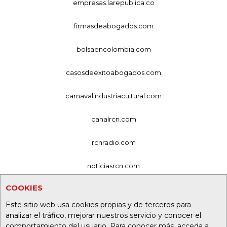
empresas.larepublica.co
firmasdeabogados.com
bolsaencolombia.com
casosdeexitoabogados.com
carnavalindustriacultural.com
canalrcn.com
rcnradio.com
noticiasrcn.com
COOKIES
lafm.com.co
Este sitio web usa cookies propias y de terceros para
alerta.com.co
analizar el tráfico, mejorar nuestros servicio y conocer el
comportamiento del usuario. Para conocer más, acceda a