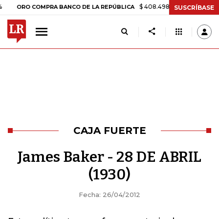
$ 408.498,97
+$ 8.753,81
+2,1
ORO COMPRA BANCO DE LA REPÚBLICA
SUSCRÍBASE
CAJA FUERTE
James Baker - 28 DE ABRIL
(1930)
Fecha: 26/04/2012