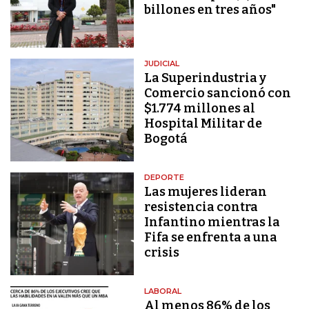
billones en tres años"
JUDICIAL
La Superindustria y
Comercio sancionó con
$1.774 millones al
Hospital Militar de
Bogotá
DEPORTE
Las mujeres lideran
resistencia contra
Infantino mientras la
Fifa se enfrenta a una
crisis
LABORAL
Al menos 86% de los