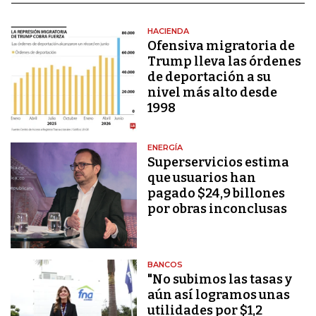
HACIENDA
Ofensiva migratoria de
Trump lleva las órdenes
de deportación a su
nivel más alto desde
1998
ENERGÍA
Superservicios estima
que usuarios han
pagado $24,9 billones
por obras inconclusas
BANCOS
"No subimos las tasas y
aún así logramos unas
utilidades por $1,2