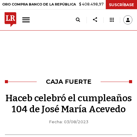
$ 408.498,97
+$ 8.753,81
+2,19%
MPRA BANCO DE LA REPÚBLICA
T
SUSCRÍBASE
CAJA FUERTE
Haceb celebró el cumpleaños
104 de José María Acevedo
Fecha: 03/08/2023