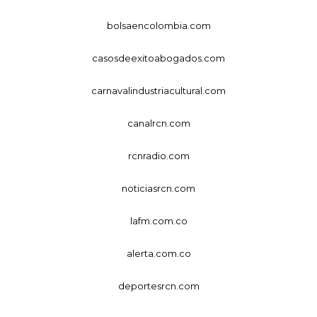
bolsaencolombia.com
casosdeexitoabogados.com
carnavalindustriacultural.com
canalrcn.com
rcnradio.com
noticiasrcn.com
lafm.com.co
alerta.com.co
deportesrcn.com