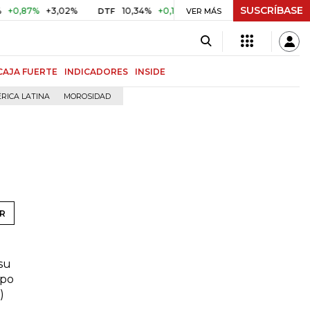
SUSCRÍBASE
,87%
+3,02%
10,34%
+0,10%
+0,98%
$ 416,86
+$ 0,
DTF
VER MÁS
UVR
CAJA FUERTE
INDICADORES
INSIDE
RICA LATINA
MOROSIDAD
R
su
ipo
)