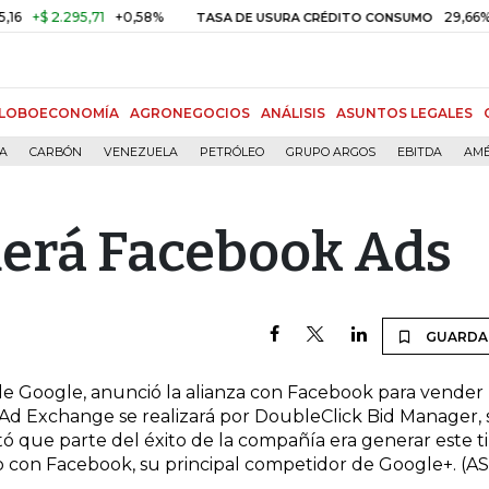
+$ 2.295,71
+0,58%
29,66%
+0
TASA DE USURA CRÉDITO CONSUMO
LOBOECONOMÍA
AGRONEGOCIOS
ANÁLISIS
ASUNTOS LEGALES
ÍA
CARBÓN
VENEZUELA
PETRÓLEO
GRUPO ARGOS
EBITDA
AMÉ
erá Facebook Ads
GUARDA
e Google, anunció la alianza con Facebook para vender
 Ad Exchange se realizará por DoubleClick Bid Manager, 
tó que parte del éxito de la compañía era generar este t
ho con Facebook, su principal competidor de Google+. (AS