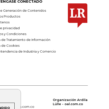
ÉNGASE CONECTADO
e Generación de Contenidos
os Productos
tenos
de privacidad
os y Condiciones
ca de Tratamiento de Información
a de Cookies
ntendencia de Industria y Comercio
Organización Ardila
Lülle - oal.com.co
om.co
alerta.com.co
NDIDO