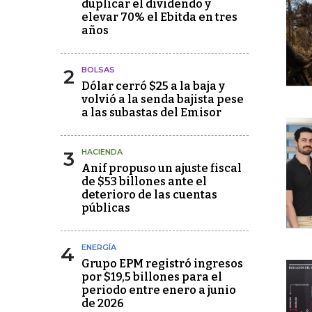
duplicar el dividendo y
elevar 70% el Ebitda en tres
años
2
BOLSAS
Dólar cerró $25 a la baja y
volvió a la senda bajista pese
a las subastas del Emisor
3
HACIENDA
Anif propuso un ajuste fiscal
de $53 billones ante el
deterioro de las cuentas
públicas
4
ENERGÍA
Grupo EPM registró ingresos
por $19,5 billones para el
periodo entre enero a junio
de 2026