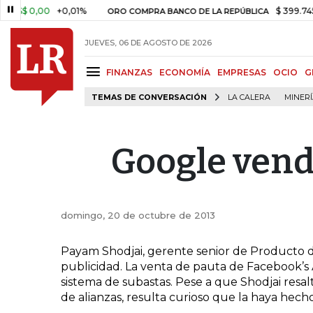
$ 0,00
+0,01%
$ 399.745,16
ORO COMPRA BANCO DE LA REPÚBLICA
JUEVES, 06 DE AGOSTO DE 2026
FINANZAS
ECONOMÍA
EMPRESAS
OCIO
G
TEMAS DE CONVERSACIÓN
LA CALERA
MINER
Google vend
domingo, 20 de octubre de 2013
Payam Shodjai, gerente senior de Producto d
publicidad. La venta de pauta de Facebook’s
sistema de subastas. Pese a que Shodjai resal
de alianzas, resulta curioso que la haya hec