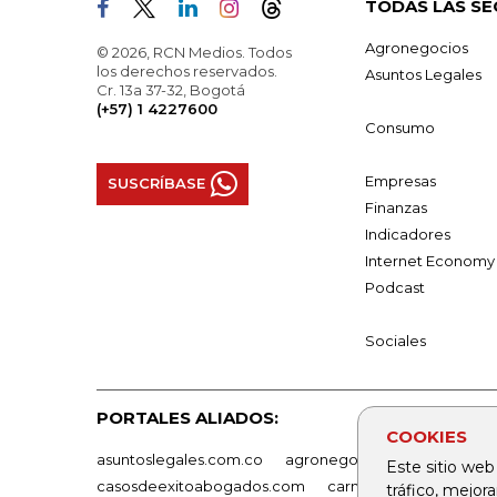
TODAS LAS SE
Agronegocios
© 2026, RCN Medios. Todos
los derechos reservados.
Asuntos Legales
Cr. 13a 37-32, Bogotá
(+57) 1 4227600
Consumo
Empresas
SUSCRÍBASE
Finanzas
Indicadores
Internet Economy
Podcast
Sociales
PORTALES ALIADOS:
COOKIES
asuntoslegales.com.co
agronegocios.co
empresas
Este sitio web
casosdeexitoabogados.com
carnavalindustriacultur
tráfico, mejor