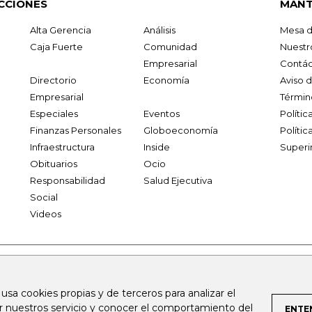
CCIONES
MANT
Alta Gerencia
Análisis
Mesa d
Caja Fuerte
Comunidad
Nuestr
Empresarial
Contác
Directorio
Economía
Aviso 
Empresarial
Términ
Especiales
Eventos
Políti
Finanzas Personales
Globoeconomía
Polític
Infraestructura
Inside
Superi
Obituarios
Ocio
Responsabilidad
Salud Ejecutiva
Social
Videos
.larepublica.co
firmasdeabogados.com
bolsaencolombia.com
 usa cookies propias y de terceros para analizar el
al.com
canalrcn.com
rcnradio.com
noticiasrcn.com
lafm.c
ar nuestros servicio y conocer el comportamiento del
ENTE