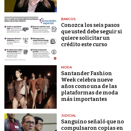
BANCOS
Conozca los seis pasos
que usted debe seguir si
quiere solicitar un
crédito este curso
MODA
Santander Fashion
Week celebra nueve
años como una de las
plataformas de moda
más importantes
JUDICIAL
Sanguino señaló que no
compulsaron copias en