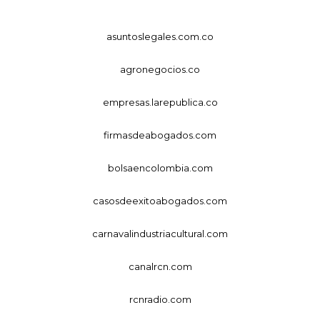
asuntoslegales.com.co
agronegocios.co
empresas.larepublica.co
firmasdeabogados.com
bolsaencolombia.com
casosdeexitoabogados.com
carnavalindustriacultural.com
canalrcn.com
rcnradio.com