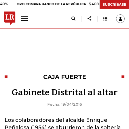
$ 408.498,97
+$ 8.753,81
+
ORO COMPRA BANCO DE LA REPÚBLICA
SUSCRÍBASE
CAJA FUERTE
Gabinete Distrital al altar
Fecha: 19/04/2016
Los colaboradores del alcalde Enrique
Peñalosa (1954) se aburrieron de la soltería