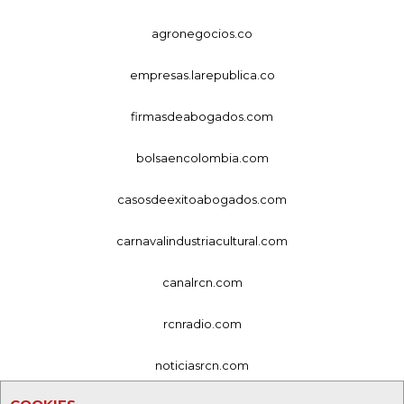
agronegocios.co
empresas.larepublica.co
firmasdeabogados.com
bolsaencolombia.com
casosdeexitoabogados.com
carnavalindustriacultural.com
canalrcn.com
rcnradio.com
noticiasrcn.com