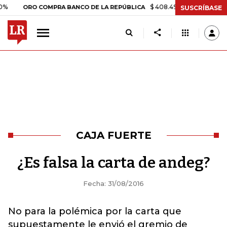
$ 408.498,97
+$ 8.753,81
+2,
ORO COMPRA BANCO DE LA REPÚBLICA
SUSCRÍBASE
CAJA FUERTE
¿Es falsa la carta de andeg?
Fecha: 31/08/2016
No para la polémica por la carta que
supuestamente le envió el gremio de