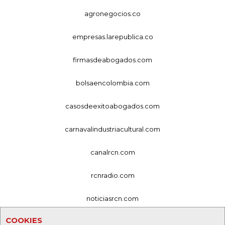
agronegocios.co
empresas.larepublica.co
firmasdeabogados.com
bolsaencolombia.com
casosdeexitoabogados.com
carnavalindustriacultural.com
canalrcn.com
rcnradio.com
noticiasrcn.com
COOKIES
lafm.com.co