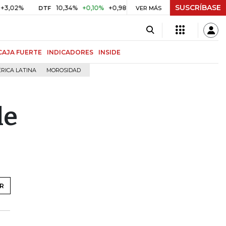
SUSCRÍBASE
10,34%
+0,10%
+0,98%
$ 416,91
+$ 0,05
+0,01%
DTF
UVR
VER MÁS
B
CAJA FUERTE
INDICADORES
INSIDE
RICA LATINA
MOROSIDAD
le
R