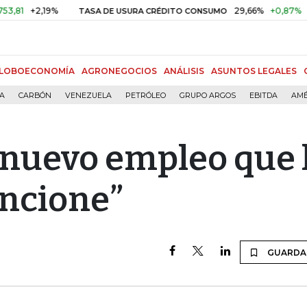
19%
29,66%
+0,87%
+3,02%
TASA DE USURA CRÉDITO CONSUMO
LOBOECONOMÍA
AGRONEGOCIOS
ANÁLISIS
ASUNTOS LEGALES
ÍA
CARBÓN
VENEZUELA
PETRÓLEO
GRUPO ARGOS
EBITDA
AMÉ
nuevo empleo que 
ncione”
GUARDA