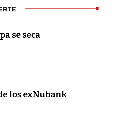
ERTE
pa se seca
de los exNubank