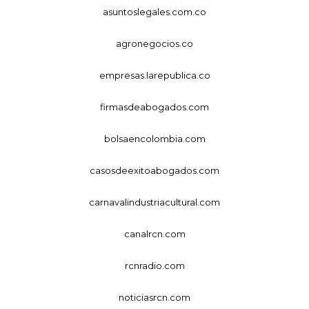
asuntoslegales.com.co
agronegocios.co
empresas.larepublica.co
firmasdeabogados.com
bolsaencolombia.com
casosdeexitoabogados.com
carnavalindustriacultural.com
canalrcn.com
rcnradio.com
noticiasrcn.com