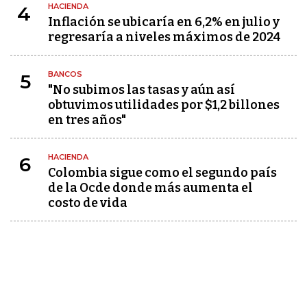
HACIENDA
4
Inflación se ubicaría en 6,2% en julio y
regresaría a niveles máximos de 2024
BANCOS
5
"No subimos las tasas y aún así
obtuvimos utilidades por $1,2 billones
en tres años"
HACIENDA
6
Colombia sigue como el segundo país
de la Ocde donde más aumenta el
costo de vida