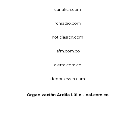
canalrcn.com
rcnradio.com
noticiasrcn.com
lafm.com.co
alerta.com.co
deportesrcn.com
Organización Ardila Lülle - oal.com.co