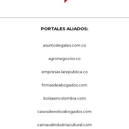
PORTALES ALIADOS:
asuntoslegales.com.co
agronegocios.co
empresas.larepublica.co
firmasdeabogados.com
bolsaencolombia.com
casosdeexitoabogados.com
carnavalindustriacultural.com