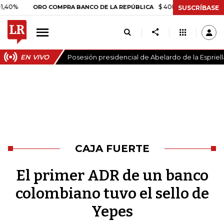
$ 408.498,97
+$ 8.753,81
ORO COMPRA BANCO DE LA REPÚBLICA
SUSCRÍBASE
EN VIVO
Posesión presidencial de Abelardo de la Espriell
CAJA FUERTE
El primer ADR de un banco
colombiano tuvo el sello de
Yepes