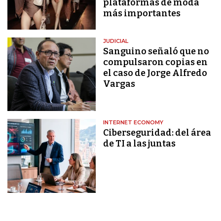
plataformas de moda
más importantes
JUDICIAL
Sanguino señaló que no
compulsaron copias en
el caso de Jorge Alfredo
Vargas
INTERNET ECONOMY
Ciberseguridad: del área
de TI a las juntas