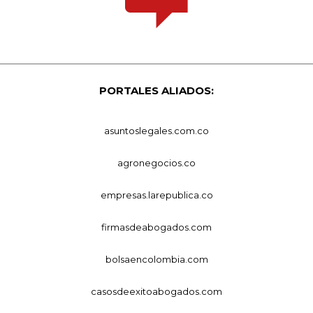
PORTALES ALIADOS:
asuntoslegales.com.co
agronegocios.co
empresas.larepublica.co
firmasdeabogados.com
bolsaencolombia.com
casosdeexitoabogados.com