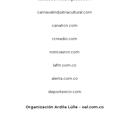
carnavalindustriacultural.com
canalrcn.com
rcnradio.com
noticiasrcn.com
lafm.com.co
alerta.com.co
deportesrcn.com
Organización Ardila Lülle - oal.com.co