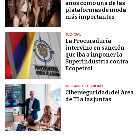
años como una de las
plataformas de moda
más importantes
JUDICIAL
La Procuraduría
intervino en sanción
que iba a imponer la
Superindustria contra
Ecopetrol
INTERNET ECONOMY
Ciberseguridad: del área
de TI a las juntas