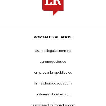
PORTALES ALIADOS:
asuntoslegales.com.co
agronegocios.co
empresas.larepublica.co
firmasdeabogados.com
bolsaencolombia.com
casosdeexitoabogados.com