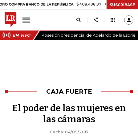
$ 408.498,97
+$ 8.753,81
+2,19%
MPRA BANCO DE LA REPÚBLICA
SUSCRÍBASE
EN VIVO
Posesión presidencial de Abelardo de la Espriell
CAJA FUERTE
El poder de las mujeres en
las cámaras
Fecha: 04/09/2017