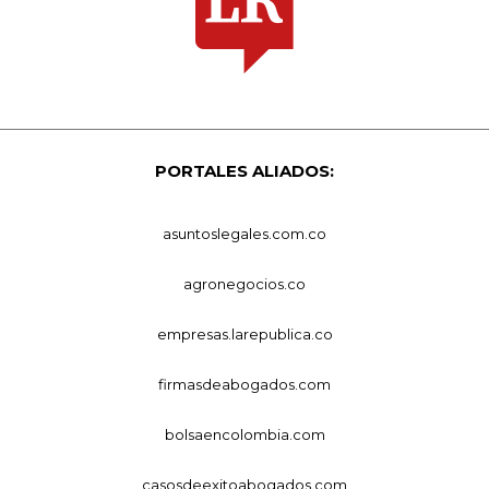
PORTALES ALIADOS:
asuntoslegales.com.co
agronegocios.co
empresas.larepublica.co
firmasdeabogados.com
bolsaencolombia.com
casosdeexitoabogados.com