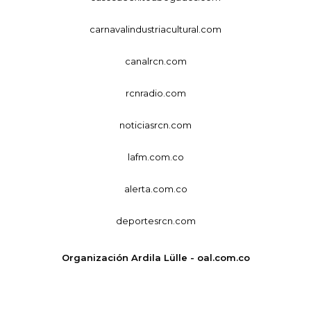
carnavalindustriacultural.com
canalrcn.com
rcnradio.com
noticiasrcn.com
lafm.com.co
alerta.com.co
deportesrcn.com
Organización Ardila Lülle - oal.com.co