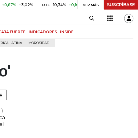
SUSCRÍBASE
87%
+3,02%
10,34%
+0,10%
+0,98%
$ 416,91
+$ 0,0
DTF
VER MÁS
UVR
CAJA FUERTE
INDICADORES
INSIDE
RICA LATINA
MOROSIDAD
o'
R
r)
ca
el