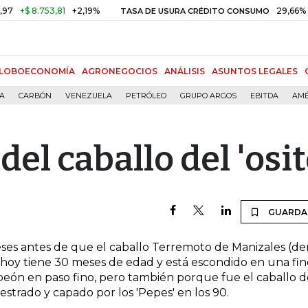
+$ 8.753,81
+2,19%
29,66%
+0,
TASA DE USURA CRÉDITO CONSUMO
LOBOECONOMÍA
AGRONEGOCIOS
ANÁLISIS
ASUNTOS LEGALES
ÍA
CARBÓN
VENEZUELA
PETRÓLEO
GRUPO ARGOS
EBITDA
AMÉ
del caballo del 'osit
GUARDA
ses antes de que el caballo Terremoto de Manizales (de
e hoy tiene 30 meses de edad y está escondido en una fin
peón en paso fino, pero también porque fue el caballo d
estrado y capado por los 'Pepes' en los 90.