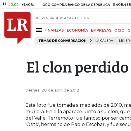
 0,05
+1,40%
$ 408.498,97
ORO COMPRA BANCO DE LA REPÚBLICA
JUEVES, 06 DE AGOSTO DE 2026
FINANZAS
ECONOMÍA
EMPRESAS
OCIO
G
TEMAS DE CONVERSACIÓN
LA CALERA
MINER
El clon perdido 
viernes, 20 de abril de 2012
Esta foto fue tomada a mediados de 2010, me
muriera. En ella aparece junto a su clon, qu
del Valle. Terremoto fue famoso por ser cam
'Osito', hermano de Pablo Escobar, y fue secu