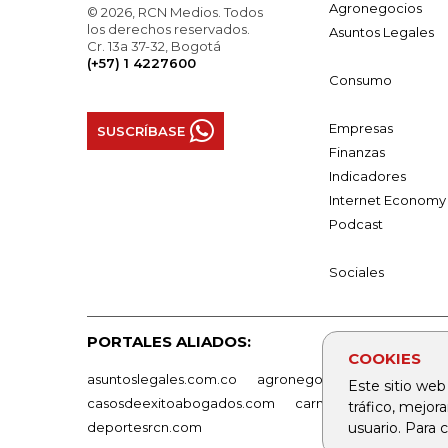
Agronegocios
© 2026, RCN Medios. Todos
los derechos reservados.
Asuntos Legales
Cr. 13a 37-32, Bogotá
(+57) 1 4227600
Consumo
Empresas
SUSCRÍBASE
Finanzas
Indicadores
Internet Economy
Podcast
Sociales
PORTALES ALIADOS:
COOKIES
asuntoslegales.com.co
agronegocios.co
empresas
Este sitio web
casosdeexitoabogados.com
carnavalindustriacultur
tráfico, mejor
usuario. Para
deportesrcn.com