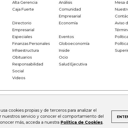
Alta Gerencia
Análisis
Mesa d
Caja Fuerte
Comunidad
Nuestr
Empresarial
Contác
Directorio
Economía
Aviso 
Empresarial
Términ
Especiales
Eventos
Políti
Finanzas Personales
Globoeconomía
Polític
Infraestructura
Inside
Superi
Obituarios
Ocio
Responsabilidad
Salud Ejecutiva
Social
Videos
.larepublica.co
firmasdeabogados.com
bolsaencolombia.com
 usa cookies propias y de terceros para analizar el
al.com
canalrcn.com
rcnradio.com
noticiasrcn.com
lafm.c
ar nuestros servicio y conocer el comportamiento del
ENTE
 conocer más, acceda a nuestra
Política de Cookies
.