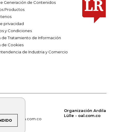
e Generación de Contenidos
os Productos
tenos
de privacidad
os y Condiciones
ca de Tratamiento de Información
a de Cookies
ntendencia de Industria y Comercio
Organización Ardila
Lülle - oal.com.co
om.co
alerta.com.co
NDIDO