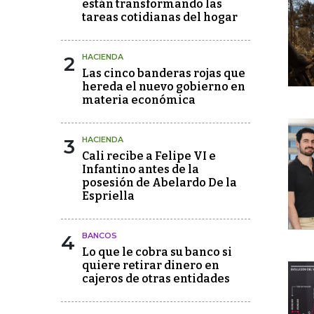
están transformando las
tareas cotidianas del hogar
2
HACIENDA
Las cinco banderas rojas que
hereda el nuevo gobierno en
materia económica
3
HACIENDA
Cali recibe a Felipe VI e
Infantino antes de la
posesión de Abelardo De la
Espriella
4
BANCOS
Lo que le cobra su banco si
quiere retirar dinero en
cajeros de otras entidades