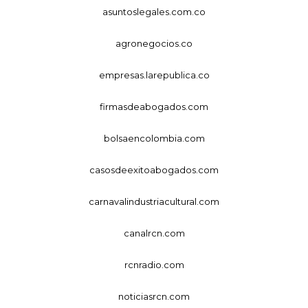
asuntoslegales.com.co
agronegocios.co
empresas.larepublica.co
firmasdeabogados.com
bolsaencolombia.com
casosdeexitoabogados.com
carnavalindustriacultural.com
canalrcn.com
rcnradio.com
noticiasrcn.com