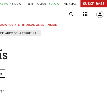
SUSCRÍBASE
+3,02%
10,34%
+0,10%
+0,98%
$ 416,96
+$ 0,05
DTF
VER MÁS
UVR
CAJA FUERTE
INDICADORES
INSIDE
BELARDO DE LA ESPRIELLA
ís
R
rar