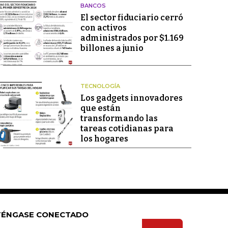
BANCOS
El sector fiduciario cerró
con activos
administrados por $1.169
billones a junio
TECNOLOGÍA
Los gadgets innovadores
que están
transformando las
tareas cotidianas para
los hogares
ÉNGASE CONECTADO