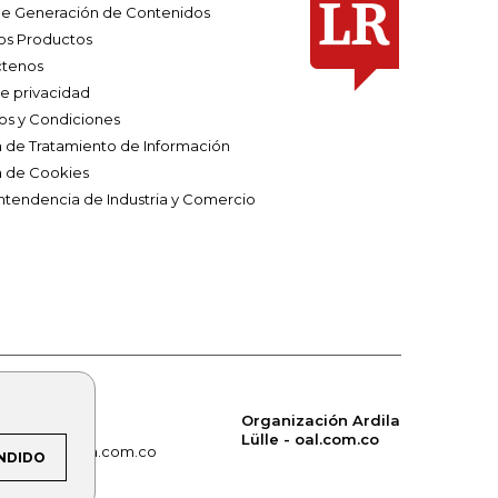
e Generación de Contenidos
os Productos
tenos
de privacidad
os y Condiciones
ca de Tratamiento de Información
a de Cookies
ntendencia de Industria y Comercio
Organización Ardila
Lülle - oal.com.co
om.co
alerta.com.co
NDIDO