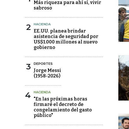
Más riqueza para ahí sí, vivir
sabroso
2
HACIENDA
EE.UU. planea brindar
asistencia de seguridad por
US$1.000 millones al nuevo
gobierno
3
DEPORTES
Jorge Messi
(1958-2026)
4
HACIENDA
"En las próximas horas
firmaré el decreto de
congelamiento del gasto
público"