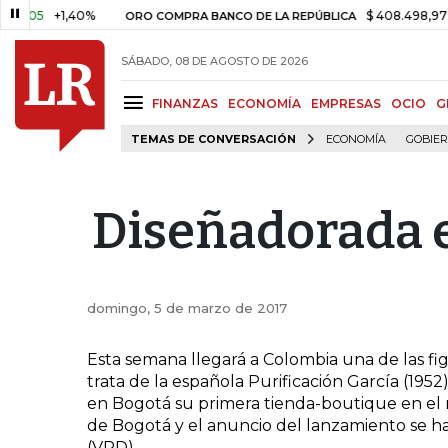
05
+1,40%
$ 408.498,97
+$ 
ORO COMPRA BANCO DE LA REPÚBLICA
SÁBADO, 08 DE AGOSTO DE 2026
FINANZAS
ECONOMÍA
EMPRESAS
OCIO
G
TEMAS DE CONVERSACIÓN
ECONOMÍA
GOBIE
Diseñadorada e
domingo, 5 de marzo de 2017
Esta semana llegará a Colombia una de las f
trata de la española Purificación García (19
en Bogotá su primera tienda-boutique en el 
de Bogotá y el anuncio del lanzamiento se ha
(VPD)