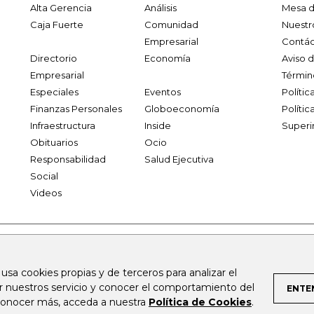
Alta Gerencia
Análisis
Mesa d
Caja Fuerte
Comunidad
Nuestr
Empresarial
Contác
Directorio
Economía
Aviso 
Empresarial
Términ
Especiales
Eventos
Políti
Finanzas Personales
Globoeconomía
Polític
Infraestructura
Inside
Superi
Obituarios
Ocio
Responsabilidad
Salud Ejecutiva
Social
Videos
.larepublica.co
firmasdeabogados.com
bolsaencolombia.com
 usa cookies propias y de terceros para analizar el
al.com
canalrcn.com
rcnradio.com
noticiasrcn.com
lafm.c
ar nuestros servicio y conocer el comportamiento del
ENTE
 conocer más, acceda a nuestra
Política de Cookies
.