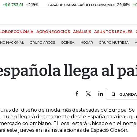
8.753,81
+2,19%
29,66%
+0,87%
TASA DE USURA CRÉDITO CONSUMO
LOBOECONOMÍA
AGRONEGOCIOS
ANÁLISIS
ASUNTOS LEGALES
RNO NACIONAL
GRUPO ARGOS
ODINSA
HOGAR
GRUPO NUTRESA
A
spañola llega al pa
GUARDA
iguras del diseño de moda más destacadas de Europa. Se
52), quien llegará directamente desde España para inaugu
mercado colombiano. El local estará ubicado en el norte
rá este jueves en las instalaciones de Espacio Odeón.