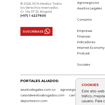
Agronegocios
© 2026, RCN Medios. Todos
los derechos reservados.
Asuntos Legales
Cr. 13a 37-32, Bogotá
(+57) 1 4227600
Consumo
Empresas
SUSCRÍBASE
Finanzas
Indicadores
Internet Economy
Podcast
Sociales
PORTALES ALIADOS:
COOKIES
asuntoslegales.com.co
agronegocios.co
empresas
Este sitio web
casosdeexitoabogados.com
carnavalindustriacultur
tráfico, mejor
usuario. Para
deportesrcn.com