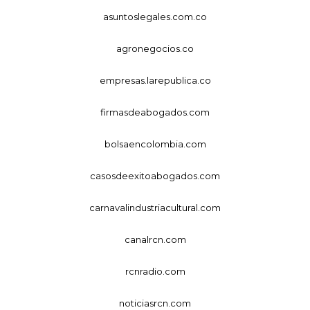
asuntoslegales.com.co
agronegocios.co
empresas.larepublica.co
firmasdeabogados.com
bolsaencolombia.com
casosdeexitoabogados.com
carnavalindustriacultural.com
canalrcn.com
rcnradio.com
noticiasrcn.com