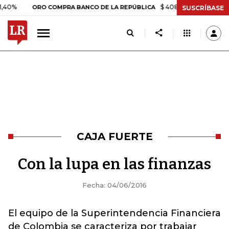
$ 408.498,97
+$ 8.753,81
ORO COMPRA BANCO DE LA REPÚBLICA
SUSCRÍBASE
CAJA FUERTE
Con la lupa en las finanzas
Fecha: 04/06/2016
El equipo de la Superintendencia Financiera
de Colombia se caracteriza por trabajar