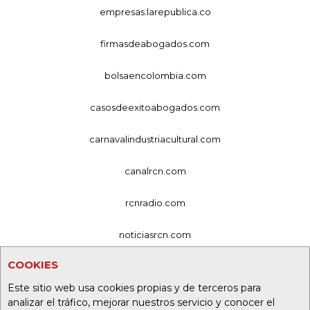
empresas.larepublica.co
firmasdeabogados.com
bolsaencolombia.com
casosdeexitoabogados.com
carnavalindustriacultural.com
canalrcn.com
rcnradio.com
noticiasrcn.com
COOKIES
lafm.com.co
Este sitio web usa cookies propias y de terceros para
alerta.com.co
analizar el tráfico, mejorar nuestros servicio y conocer el