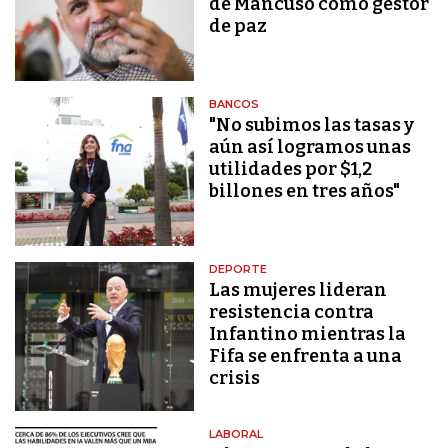
de Mancuso como gestor
de paz
BANCOS
"No subimos las tasas y
aún así logramos unas
utilidades por $1,2
billones en tres años"
DEPORTE
Las mujeres lideran
resistencia contra
Infantino mientras la
Fifa se enfrenta a una
crisis
LABORAL