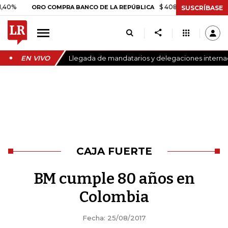
$ 408.498,97
+$ 8.753,81
+
ORO COMPRA BANCO DE LA REPÚBLICA
SUSCRÍBASE
EN VIVO
Llegada de mandatarios y delegaciones internaci
CAJA FUERTE
BM cumple 80 años en
Colombia
Fecha: 25/08/2017